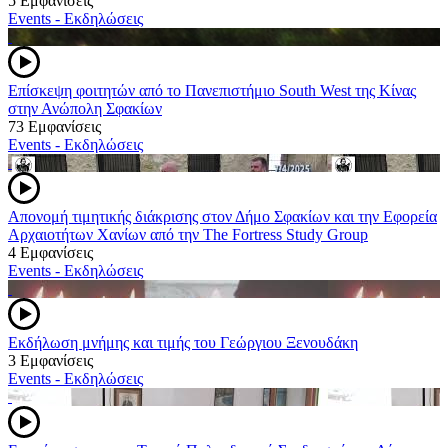
5 Εμφανίσεις
Events - Εκδηλώσεις
Επίσκεψη φοιτητών από το Πανεπιστήμιο South West της Κίνας
στην Ανώπολη Σφακίων
73 Εμφανίσεις
Events - Εκδηλώσεις
Απονομή τιμητικής διάκρισης στον Δήμο Σφακίων και την Εφορεία
Αρχαιοτήτων Χανίων από την The Fortress Study Group
4 Εμφανίσεις
Events - Εκδηλώσεις
Εκδήλωση μνήμης και τιμής του Γεώργιου Ξενουδάκη
3 Εμφανίσεις
Events - Εκδηλώσεις