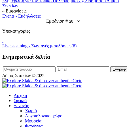
Ενημέρωση για τον Τοπικό Πολεοδομικό Σχεδιασμό του Δήμου
Σφακίων.
4 Εμφανίσεις
Events - Εκδηλώσεις
Εμφάνιση #
Υποκατηγορίες
Live steaming - Ζωντανές μεταδόσεις (6)
Ενημερωτικά δελτία
Δήμος Σφακίων ©2025
Αρχική
Σφακιά
Ξεναγός
Χωριά
Αρχαιολογικοί χώροι
Μουσεία
Φαράγγια