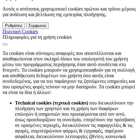
Αυτός ο ιστότοπος χρησιμοποιεί cookies πρώτου και τρίτου μέρους
για ανάλυση και βελτίωση της εμπειρίας πλοήγησης.
Ρυθμίσεις
Συμφωνώ
Πολιτική Cookies
Πληροφορίες για τη χρήση cookies
Τα cookies είναι σύντομες αναφορές που αποστέλλονται και
αποθηκεύονται στον σκληρό δίσκο του υπολογιστή του χρήστη
μέσω του προγράμματος περιήγησης όταν αυτό συνδέεται στο
Ιντερνέτ. Τα cookies μπορούν να χρησιμοποιηθούν για τη συλλογή
και αποθήκευση δεδομένων του χρήστη όσο αυτός είναι
συνδεδεμένος, για να του παράσχουν τις ζητούμενες υπηρεσίες και
που ορισμένες φορές τείνουν να μην διατηρούν. Τα cookies μπορεί
να είναι τα ίδια ή άλλων:
Technical cookies (τεχνικά cookies)
που διευκολύνουν την
πλοήγηση των χρηστών και τη χρήση των διαφόρων
επιλογών ή υπηρεσιών που προσφέρονται από τον ιστό,
όπως προσδιορίζουν τη συνεδρία, επιτρέπουν την πρόσβαση
σε ορισμένες περιοχές, διευκολύνουν τις παραγγελίες & τις
αγορές, συμπληρώνουν φόρμες & εγγραφές, παρέχουν
ασφάλεια, διευκολύνουν λειτουργίες (βίντεο, κοινωνικά