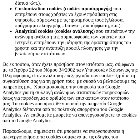
δίκτυα κλπ.).
Customization cookies (cookies προσαρμογής)
που
επιτρέπουν στους χρήστες να έχουν πρόσβαση στις
υπηρεσίες σύμφωνα με τις προτιμήσεις τους (γλώσσα,
πρόγραμμα πλοήγησης - browser, διαμόρφωση, κ.α.).
Analytical cookies (cookies ανάλυσης)
που επιτρέπουν την
ανώνυμη ανάλυση της συμπεριφοράς των χρηστών του
Ιντερνέτ, επιτρέπουν την μέτρηση της δραστηριότητας του
χρήστη και την ανάπτυξη προφίλ πλοήγησης για την
βελτίωση των ιστότοπων.
Ως εκ τούτου, όταν έχετε πρόσβαση στον ιστότοπο μας, σύμφωνα
με το Άρθρο 22 του Νόμου 34/2002 των Υπηρεσιών Κοινωνίας της
Πληροφορίας, στην αναλυτική επεξεργασία των cookies ζητάμε τη
συγκατάθεση σας για τη χρήση τους, με σκοπό να βελτιώσουμε τις
υπηρεσίες μας. Χρησιμοποιούμε την υπηρεσία του Google
Analytics για τη συλλογή ανώνυμων στατιστικών πληροφοριών
όπως για παράδειγμα ο αριθμός των επισκεπτών στον ιστότοπο
μας. Τα cookies που προστίθενται από την υπηρεσία Google
Analytics διέπονται από τις πολιτικές απορρήτου του Google
Analytics. Αν επιθυμείτε μπορείτε να απενεργοποιήσετε τα cookies
από το Google Analytics.
Παρακαλούμε, σημειώστε ότι μπορείτε να ενεργοποιήσετε ή
απενεργοποιήσετε τα cookies σύμφωνα με τις οδηγίες του