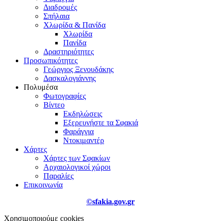
Διαδρομές
Σπήλαια
Χλωρίδα & Πανίδα
Χλωρίδα
Πανίδα
Δραστηριότητες
Προσωπικότητες
Γεώργιος Ξενουδάκης
Δασκαλογιάννης
Πολυμέσα
Φωτογραφίες
Βίντεο
Εκδηλώσεις
Εξερευνήστε τα Σφακιά
Φαράγγια
Ντοκιμαντέρ
Χάρτες
Χάρτες των Σφακίων
Αρχαιολογικοί χώροι
Παραλίες
Επικοινωνία
©sfakia.gov.gr
Χρησιμοποιούμε cookies